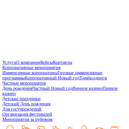
Услуги
О компании
Кейсы
Контакты
Корпоративные мероприятия
Иммерсивные корпоративы
Готовые иммерсивные
программы
Корпоративный Новый год
Тимбилдинги
Частные мероприятия
День рождения
Частный Новый год
Винное казино
Пивное
казино
Детские праздники
Детский День рождения
Для госучреждений
Организация фестивалей
Мероприятия за рубежом