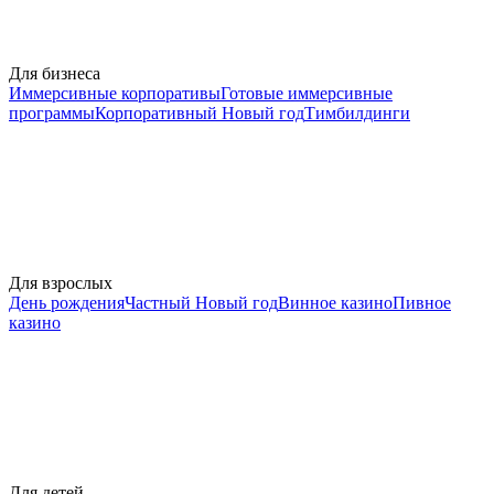
Для бизнеса
Иммерсивные корпоративы
Готовые иммерсивные
программы
Корпоративный Новый год
Тимбилдинги
Для взрослых
День рождения
Частный Новый год
Винное казино
Пивное
казино
Для детей