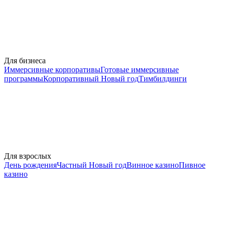
Для бизнеса
Иммерсивные корпоративы
Готовые иммерсивные
программы
Корпоративный Новый год
Тимбилдинги
Для взрослых
День рождения
Частный Новый год
Винное казино
Пивное
казино