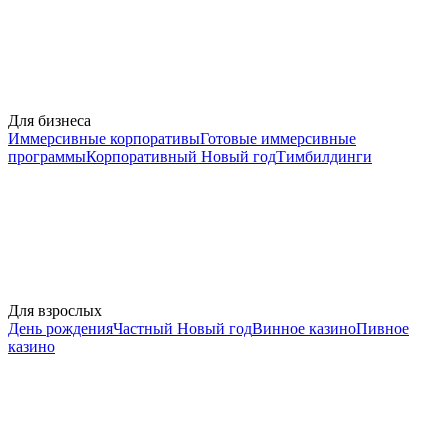
Для бизнеса
Иммерсивные корпоративы
Готовые иммерсивные
программы
Корпоративный Новый год
Тимбилдинги
Для взрослых
День рождения
Частный Новый год
Винное казино
Пивное
казино