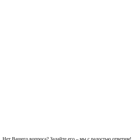
Нет Вашего вопроса? Задайте его – мы с радостью ответим!