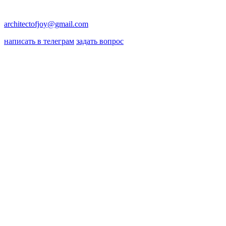
architectofjoy@gmail.com
написать в телеграм
задать вопрос