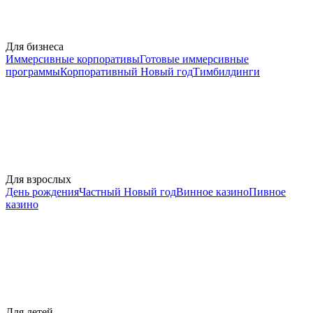
Для бизнеса
Иммерсивные корпоративы
Готовые иммерсивные
программы
Корпоративный Новый год
Тимбилдинги
Для взрослых
День рождения
Частный Новый год
Винное казино
Пивное
казино
Для детей