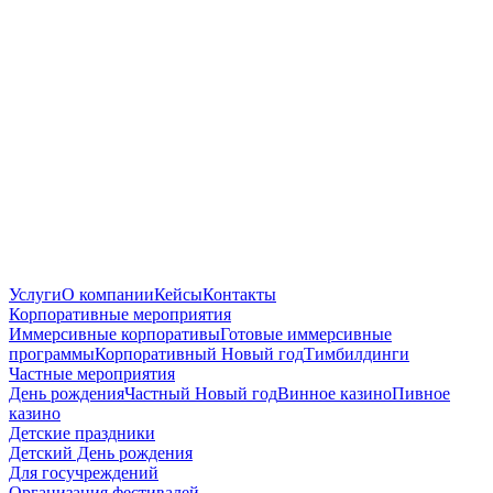
Услуги
О компании
Кейсы
Контакты
Корпоративные мероприятия
Иммерсивные корпоративы
Готовые иммерсивные
программы
Корпоративный Новый год
Тимбилдинги
Частные мероприятия
День рождения
Частный Новый год
Винное казино
Пивное
казино
Детские праздники
Детский День рождения
Для госучреждений
Организация фестивалей