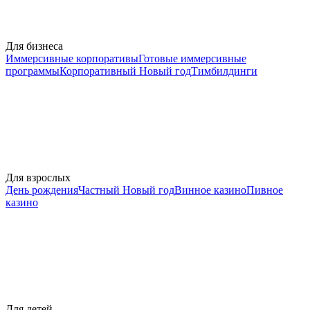
Для бизнеса
Иммерсивные корпоративы
Готовые иммерсивные
программы
Корпоративный Новый год
Тимбилдинги
Для взрослых
День рождения
Частный Новый год
Винное казино
Пивное
казино
Для детей