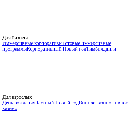
Для бизнеса
Иммерсивные корпоративы
Готовые иммерсивные
программы
Корпоративный Новый год
Тимбилдинги
Для взрослых
День рождения
Частный Новый год
Винное казино
Пивное
казино