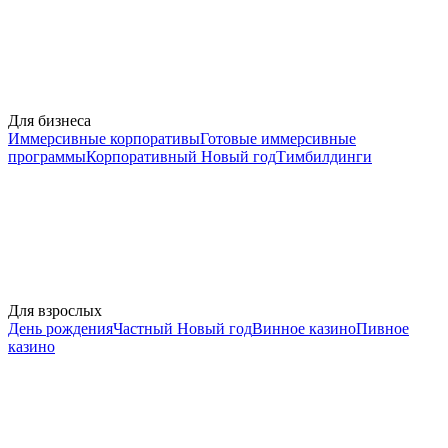
Для бизнеса
Иммерсивные корпоративы
Готовые иммерсивные
программы
Корпоративный Новый год
Тимбилдинги
Для взрослых
День рождения
Частный Новый год
Винное казино
Пивное
казино