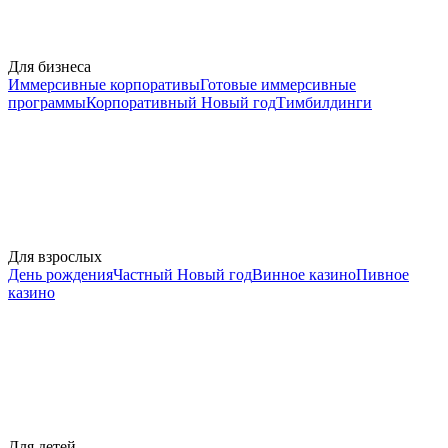
Для бизнеса
Иммерсивные корпоративы
Готовые иммерсивные
программы
Корпоративный Новый год
Тимбилдинги
Для взрослых
День рождения
Частный Новый год
Винное казино
Пивное
казино
Для детей