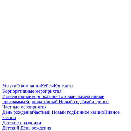
Услуги
О компании
Кейсы
Контакты
Корпоративные мероприятия
Иммерсивные корпоративы
Готовые иммерсивные
программы
Корпоративный Новый год
Тимбилдинги
Частные мероприятия
День рождения
Частный Новый год
Винное казино
Пивное
казино
Детские праздники
Детский День рождения