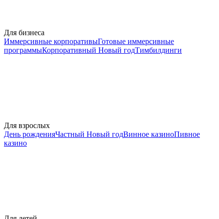
Для бизнеса
Иммерсивные корпоративы
Готовые иммерсивные
программы
Корпоративный Новый год
Тимбилдинги
Для взрослых
День рождения
Частный Новый год
Винное казино
Пивное
казино
Для детей